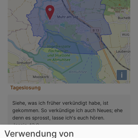
i
Tageslosung
Siehe, was ich früher verkündigt habe, ist
gekommen. So verkündige ich auch Neues; ehe
denn es sprosst, lasse ich's euch hören.
Jesaja 42,9
Verwendung von
Der Menschensohn ist's, der den guten Samen