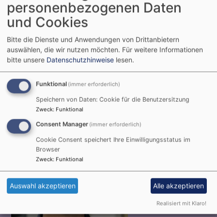
personenbezogenen Daten
sät. Der Acker ist die Welt.
und Cookies
Matthäus 13,37-38
Bitte die Dienste und Anwendungen von Drittanbietern
© Evangelische Brüder-Unität –
Herrnhuter Brüdergemeine
auswählen, die wir nutzen möchten.
Für weitere Informationen
Weitere Informationen finden Sie
hier
.
bitte unsere
Datenschutzhinweise
lesen.
Funktional
(immer erforderlich)
Unser Pfarrer
Speichern von Daten: Cookie für die Benutzersitzung
Zweck
:
Funktional
Consent Manager
(immer erforderlich)
Cookie Consent speichert Ihre Einwilligungsstatus im
Browser
Zweck
:
Funktional
Auswahl akzeptieren
Alle akzeptieren
Realisiert mit Klaro!